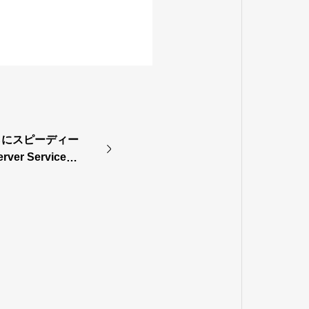
らにスピーディー
rver Service」
い合わせ不要、開
幅短縮〜