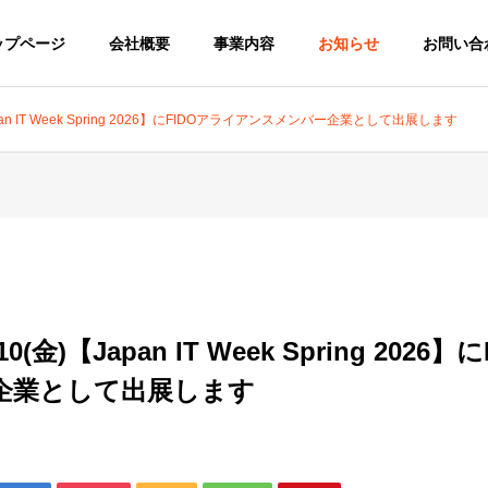
ップページ
会社概要
事業内容
お知らせ
お問い合
Japan IT Week Spring 2026】にFIDOアライアンスメンバー企業として出展します
ージ
企業理念
PHILOSOPHY
～10(金)【Japan IT Week Spring 202
主要取引先
企業として出展します
MAIN CUSTOMER
テム事業
YubiO
m
Yubion