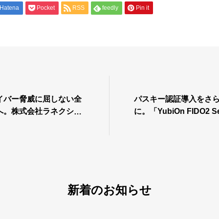
Hatena
Pocket
RSS
feedly
Pin it
イバー脅威に屈しない全
パスキー認証導入をさ
へ。株式会社ラネクシー
に。「YubiOn FIDO2 Se
、YubiOnが強靭なセ
が自動決済に対応 〜問
供
発のリードタイムを大
新着のお知らせ