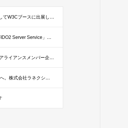
「Interop Tokyo 2026」にFIDOアライアンスメンバー企業としてW3Cブースに出展します
パスキー認証導入をさらにスピーディーに。「YubiOn FIDO2 Server Service」が自動決済に対応 〜問い合わせ不要、開発のリードタイムを大幅短縮〜
2026/4/8(水)～10(金)【Japan IT Week Spring 2026】にFIDOアライアンスメンバー企業として出展します
【お知らせ】サイバー脅威に屈しない全方位防御の実現へ。株式会社ラネクシー様との協業により、YubiOnが強靭なセキュリティを提供
す