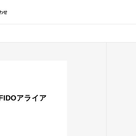
わせ
会社情報
ABOUT
6】にFIDOアライア
沿革
HISTORY
n事業