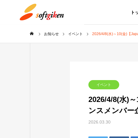
ト
お知らせ
イベント
2026/4/8(水)～10(金)【
社長メッセ
MESSAGE
COMPANY
SERVICE
イベント
会社概要
事業内容
2026/4/8(水)
アクセス
ンスメンバー
ACCESS
2026.03.30
社会シス
Social syste